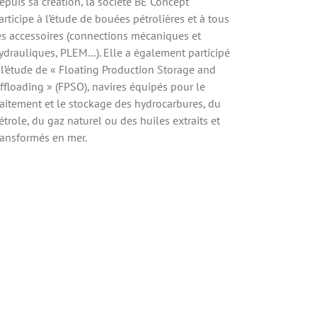
epuis sa création, la société BE Concept
articipe à l’étude de bouées pétrolières et à tous
es accessoires (connections mécaniques et
ydrauliques, PLEM…). Elle a également participé
 l’étude de « Floating Production Storage and
ffloading » (FPSO), navires équipés pour le
raitement et le stockage des hydrocarbures, du
étrole, du gaz naturel ou des huiles extraits et
ransformés en mer.