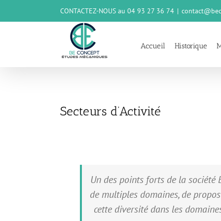
Passer
CONTACTEZ-NOUS au 04 93 27 36 74
|
contact@bec
au
contenu
Accueil
Historique
M
Secteurs d’Activité
Un des points forts de la société 
de multiples domaines, de propos
cette diversité dans les domaines