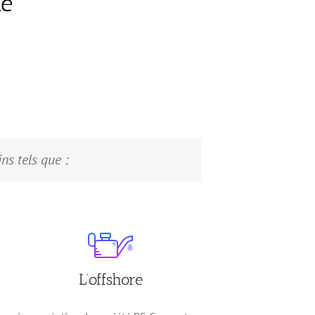
ue
ns tels que :
L’offshore