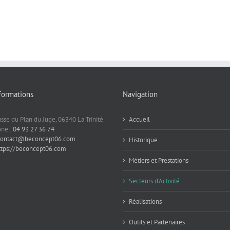
formations
Navigation
sse du Plan du Juge, 06340 La Trinité
Accueil
ne :
04 93 27 36 74
contact@beconcept06.com
Historique
ttps://beconcept06.com
Métiers et Prestations
Secteurs d’Activité
Réalisations
Outils et Partenaires