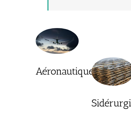
Aéronautique
Sidérurg