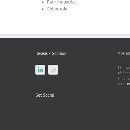
Four industriel
Sidérurgie
Réseaux Sociaux
Nos In
13 Impa
Télépho
Email:
Web :
h
Get Social