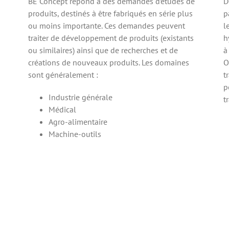
BE Concept répond à des demandes d’études de
D
produits, destinés à être fabriqués en série plus
p
ou moins importante. Ces demandes peuvent
l
traiter de développement de produits (existants
h
ou similaires) ainsi que de recherches et de
à
créations de nouveaux produits. Les domaines
O
sont généralement :
t
p
Industrie générale
t
Médical
Agro-alimentaire
Machine-outils